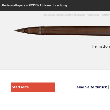
Rodena ePapers
>
RODENA Heimatforschung
SAARLOUIS . RODEN . HEIMATFORSCHUNG . FORSCHUNG . HEIMA
heim
atfor
Startseite
eine Seite zurück
|