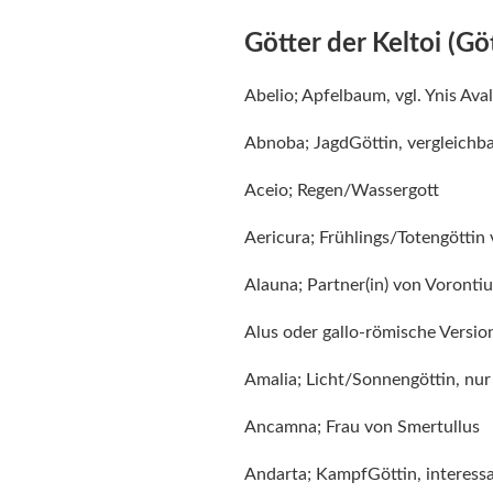
Götter der Keltoi (Gö
Abelio; Apfelbaum, vgl. Ynis Aval
Abnoba; JagdGöttin, vergleichb
Aceio; Regen/Wassergott
Aericura; Frühlings/Totengöttin v
Alauna; Partner(in) von Voronti
Alus oder gallo-römische Version
Amalia; Licht/Sonnengöttin, nur
Ancamna; Frau von Smertullus
Andarta; KampfGöttin, interessa