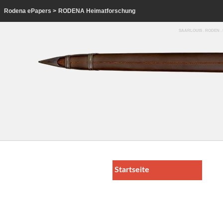
Rodena ePapers
>
RODENA Heimatforschung
SAARLOUIS . RODEN 
Startseite