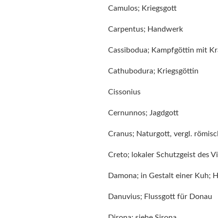
Camulos; Kriegsgott
Carpentus; Handwerk
Cassibodua; Kampfgöttin mit K
Cathubodura; Kriegsgöttin
Cissonius
Cernunnos; Jagdgott
Cranus; Naturgott, vergl. römisc
Creto; lokaler Schutzgeist des 
Damona; in Gestalt einer Kuh; H
Danuvius; Flussgott für Donau
Dirona; siehe Sirona