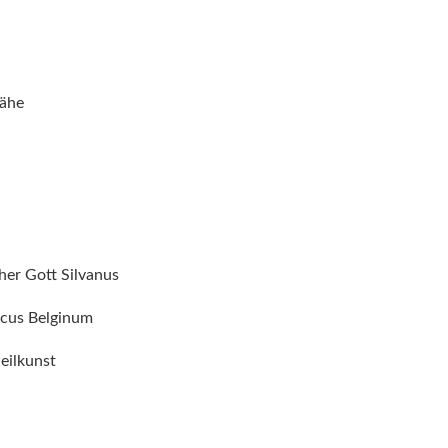
rähe
her Gott Silvanus
Vicus Belginum
eilkunst