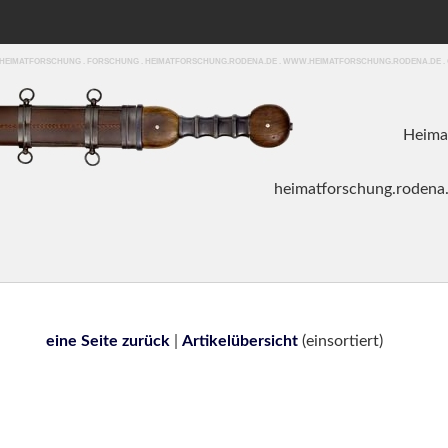
. HEIMATFORSCHUNG . FORSCHUNG . HEIMATFORSCHUNG.RODENA.DE . WWW.HEIMATFORSCHUNG.RODENA.DE .
Heima
heim
atforschung.roden
a
eine Seite zurück
|
Artikelübersicht
(einsortiert)