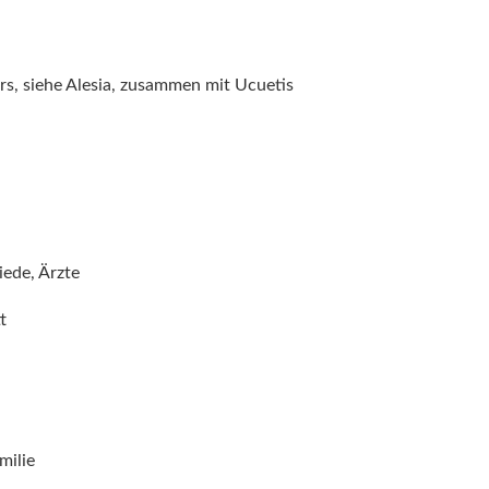
s, siehe Alesia, zusammen mit Ucuetis
iede, Ärzte
t
milie