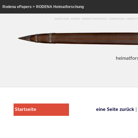
Rodena ePapers
>
RODENA Heimatforschung
SAARLOUIS . RODEN . HEIMATFORSCHUNG . FORSCHUNG . HEIMA
heim
atfor
Startseite
eine Seite zurück
|