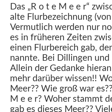
Das „R o t e M e e r“ zwi
alte Flurbezeichnung (vo
Vermutlich werden nur no
es in früheren Zeiten zwi
einen Flurbereich gab, den
nannte. Bei Dillingen und 
Allein der Gedanke hieran
mehr darüber wissen!! Wo
Meer?? Wie groß war es?? 
M e e r? Woher stammt de
gab es dieses Meer?? Viele