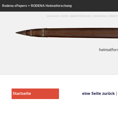
Rodena ePapers
>
RODENA Heimatforschung
SAARLOUIS . RODEN . HEIMATFORSCHUNG . FORSCHUNG . HEIMA
heim
atfor
Startseite
eine Seite zurück
|