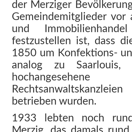
der Merziger Bevölkerung
Gemeindemitglieder vor a
und Immobilienhande
festzustellen ist, dass d
1850 um Konfektions- und
analog zu Saarlouis
hochangesehen
Rechtsanwaltskanzleie
betrieben wurden.
1933 lebten noch rund
Merzig, das damals rund