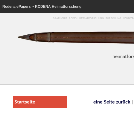
Rodena ePapers
>
RODENA Heimatforschung
SAARLOUIS . RODEN . HEIMATFORSCHUNG . FORSCHUNG . HEIMA
heim
atfor
Startseite
eine Seite zurück
|