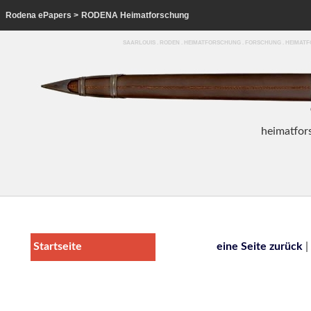
Rodena ePapers
>
RODENA Heimatforschung
SAARLOUIS . RODEN . HEIMATFORSCHUNG . FORSCHUNG . HEIMA
heim
atfor
Startseite
eine Seite zurück
|