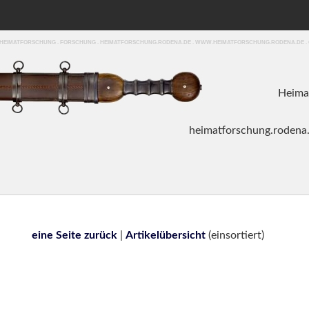
. HEIMATFORSCHUNG . FORSCHUNG . HEIMATFORSCHUNG.RODENA.DE . WWW.HEIMATFORSCHUNG.RODENA.DE .
Heima
heim
atforschung.roden
a
eine Seite zurück
|
Artikelübersicht
(einsortiert)