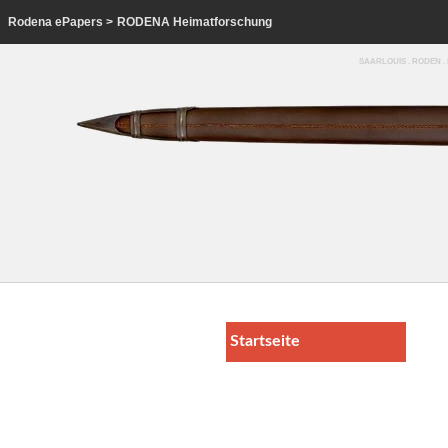
Rodena ePapers
>
RODENA Heimatforschung
SAARLOUIS . RODEN 
Startseite