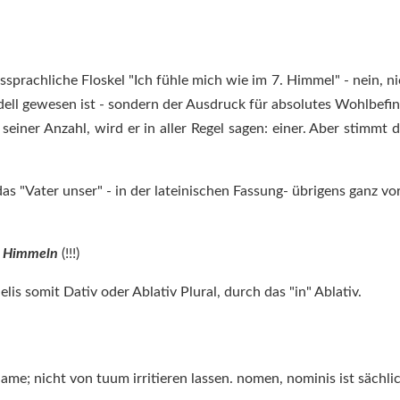
sprachliche Floskel "Ich fühle mich wie im 7. Himmel" - nein, ni
rdell gewesen ist - sondern der Ausdruck für absolutes Wohlbefi
iner Anzahl, wird er in aller Regel sagen: einer. Aber stimmt 
das "Vater unser" - in der lateinischen Fassung- übrigens ganz vo
n Himmeln
(!!!)
elis somit Dativ oder Ablativ Plural, durch das "in" Ablativ.
me; nicht von tuum irritieren lassen. nomen, nominis ist sächlic