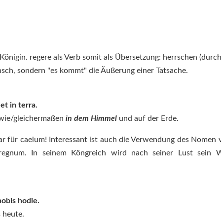
ae Königin. regere als Verb somit als Übersetzung: herrschen (durc
sch, sondern "es kommt" die Äußerung einer Tatsache.
et in terra.
sowie/gleichermaßen
in dem Himmel
und auf der Erde.
ar für caelum! Interessant ist auch die Verwendung des Nomen v
egnum. In seinem Köngreich wird nach seiner Lust sein Wi
obis hodie.
s heute.