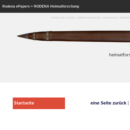
Rodena ePapers
>
RODENA Heimatforschung
SAARLOUIS . RODEN . HEIMATFORSCHUNG . FORSCHUNG . HEIMA
heim
atfor
Startseite
eine Seite zurück
|