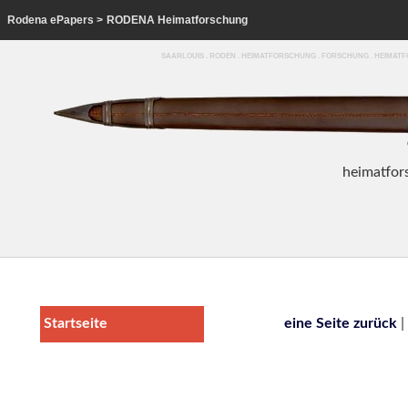
Rodena ePapers
>
RODENA Heimatforschung
SAARLOUIS . RODEN . HEIMATFORSCHUNG . FORSCHUNG . HEIMA
heim
atfor
Startseite
eine Seite zurück
|