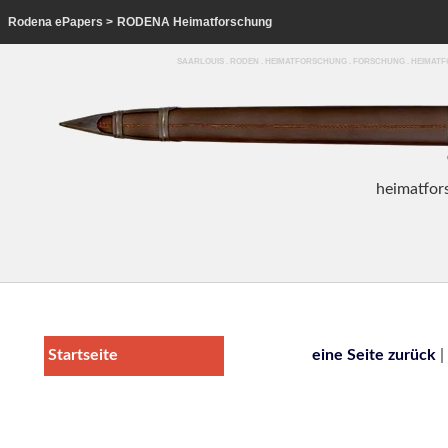
Rodena ePapers
>
RODENA Heimatforschung
SAARLOUIS . RODEN . HEIMATFORSCHUNG . FORSCHUNG . HEIMA
heim
atfor
Startseite
eine Seite zurück
|